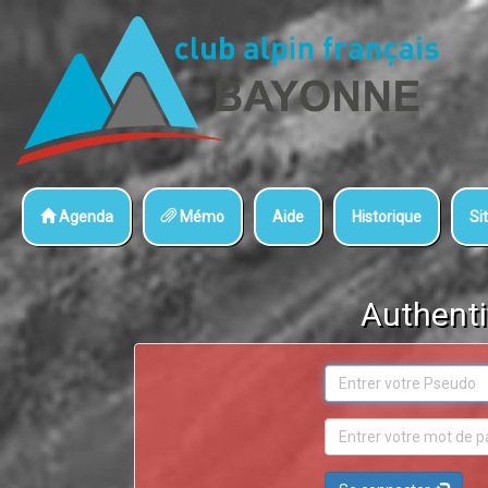
Agenda
Mémo
Aide
Historique
Sit
Authenti