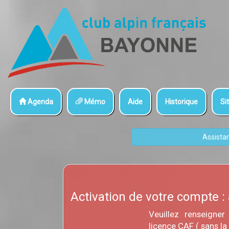
Agenda
Mémo
Aide
Historique
Sit
Assista
Activation de votre compte : 
Veuillez renseigne
licence CAF ( sans la 