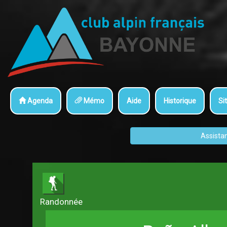
Agenda
Mémo
Aide
Historique
Sit
Assista
Randonnée