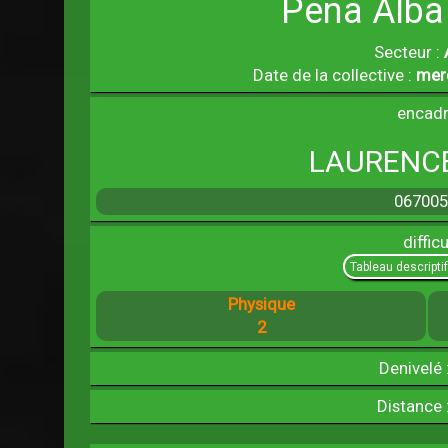
Peña Alba
Secteur :
Date de la collective :
mer
encadr
LAURENCE
06700
difficu
Tableau descripti
Physique
2
Denivelé 
Distance 