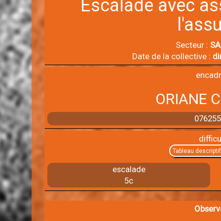
Escalade avec ass
l'ass
Secteur :
SA
Date de la collective :
di
encadr
ORIANE C
07625
difficu
Tableau descripti
escalade
5c
Observ