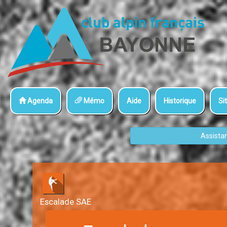
Agenda
Mémo
Aide
Historique
Sit
Assista
Escalade SAE