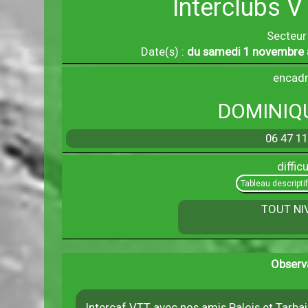
Interclubs 
Secteur
Date(s) :
du samedi 1 novembre 
encadr
DOMINIQ
06 47 11
difficu
Tableau descripti
TOUT NI
Observ
Intercaf VTT avec nos amis Palois et Tarbai