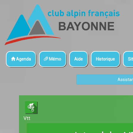
Agenda
Mémo
Aide
Historique
Sit
Assista
Vtt