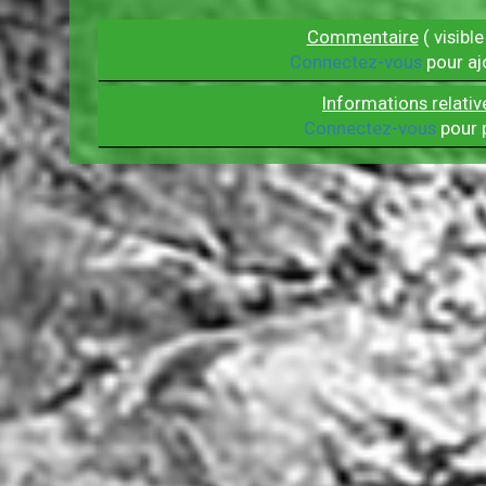
Commentaire
( visible
Connectez-vous
pour aj
Informations relativ
Connectez-vous
pour p