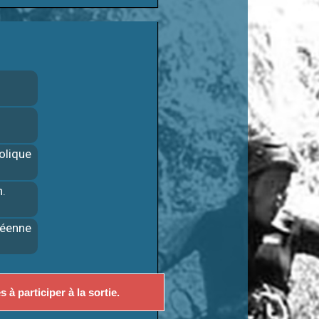
olique
n.
péenne
à participer à la sortie.