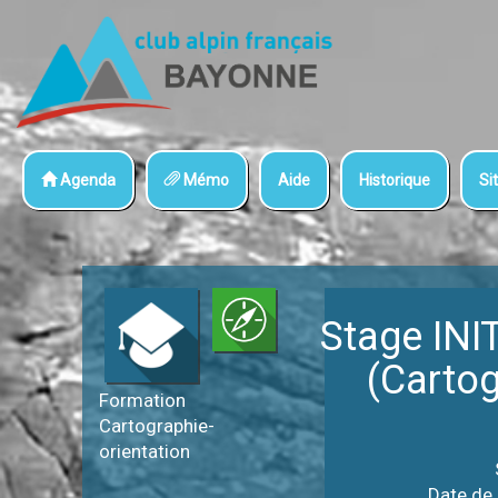
Agenda
Mémo
Aide
Historique
Sit
Stage INI
(Cartog
Formation
Cartographie-
orientation
Date de l