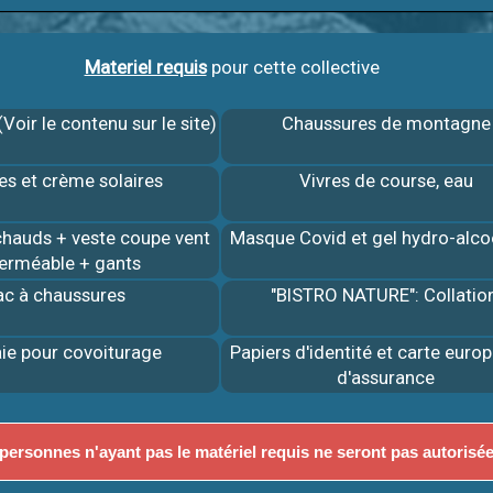
Materiel requis
pour cette collective
Voir le contenu sur le site)
Chaussures de montagne
es et crème solaires
Vivres de course, eau
hauds + veste coupe vent
Masque Covid et gel hydro-alco
erméable + gants
ac à chaussures
"BISTRO NATURE": Collatio
ie pour covoiturage
Papiers d'identité et carte euro
d'assurance
personnes n'ayant pas le matériel requis ne seront pas autorisées 