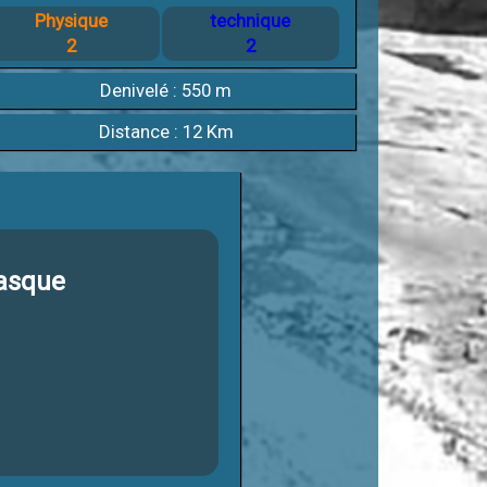
Physique
technique
2
2
Denivelé : 550 m
Distance : 12 Km
Basque