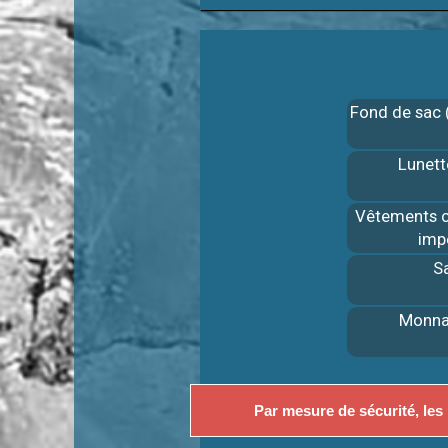
Fond de sac (
Lunett
Vêtements c
imp
S
Monna
Par mesure de sécurité, les 